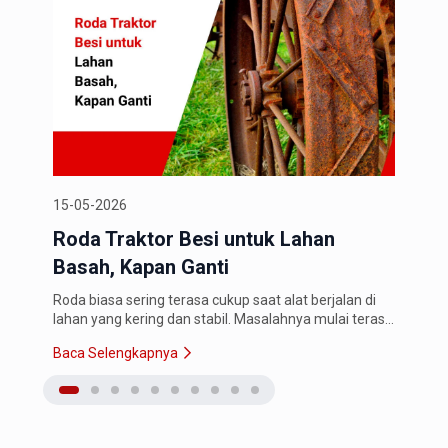
15-05-2026
11-0
Roda Traktor Besi untuk Lahan
Wel
Basah, Kapan Ganti
Ken
Roda biasa sering terasa cukup saat alat berjalan di
Rang
lahan yang kering dan stabil. Masalahnya mulai terasa
yang
saat traktor masuk ke lahan basah. roda mulai slip,
mene
Baca Selengkapnya
Baca
alat susah maju, dan…
mener
teka