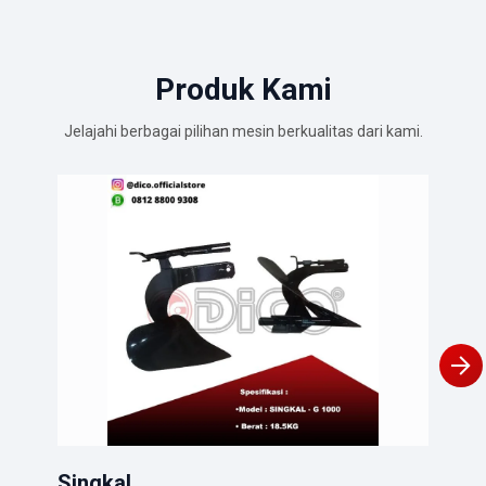
Produk Kami
Jelajahi berbagai pilihan mesin berkualitas dari kami.
Gar
Pert
Lihat
Singkal