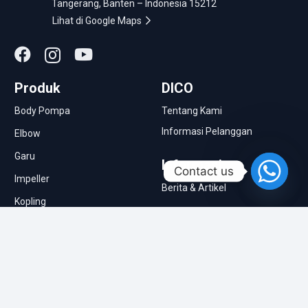
Tangerang, Banten – Indonesia 15212
Lihat di Google Maps
Produk
DICO
Body Pompa
Tentang Kami
Informasi Pelanggan
Elbow
Garu
Informasi
Contact us
Impeller
Berita & Artikel
Kopling
Molen Semen
Pompa Pasir
Roda Traktor
Singkal