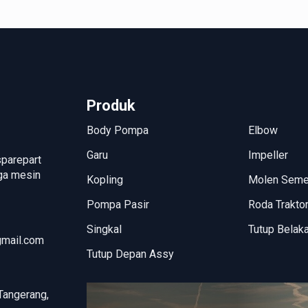
Produk
Body Pompa
Elbow
Garu
Impeller
sparepart
uga mesin
Kopling
Molen Sem
Pompa Pasir
Roda Trakto
Singkal
Tutup Belak
mail.com
Tutup Depan Assy
Tangerang,