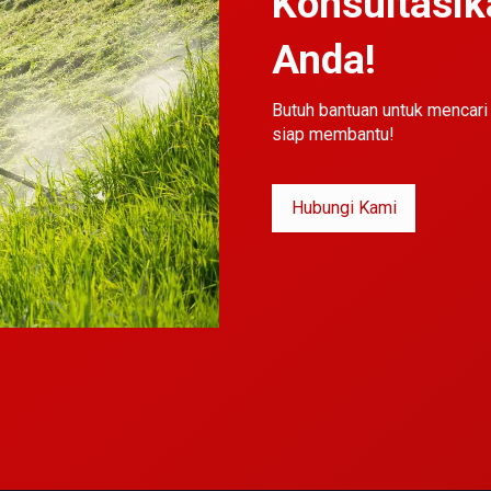
Konsultasi
 soal ketahanan alat.
Anda!
as intensitas tinggi
Butuh bantuan untuk mencar
siap membantu!
 penambang yang mengejar target produksi tanpa mau diganggu
Hubungi Kami
ing jebol
ing tipis yang kalah oleh kerikil, upgrade ke tebal 20 mm adalah
g
jauh lebih lama. Efisiensi biaya
maintenance
Anda akan terasa 