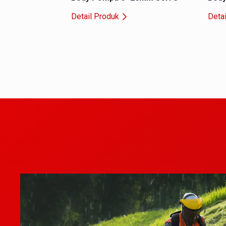
Konstruksi casing tebal membutuhkan pengelasan tingkat
Detail Produk
Deta
fabrikasi benar-benar matang, mengikat kuat plat 20 mm ta
Material besi padat anti-bocor
Besi utuh yang digunakan memastikan tekanan vakum di da
hisap pasir tetap pakem seharian penuh.
Konsultasi kecocokan dudukan Ser
Kami paham bahwa salah beli spare part
heavy-duty
itu me
(PCD) Seri J ini agar 100% klop dengan as dan rangka lam
Cocok untuk Kebutuhan 