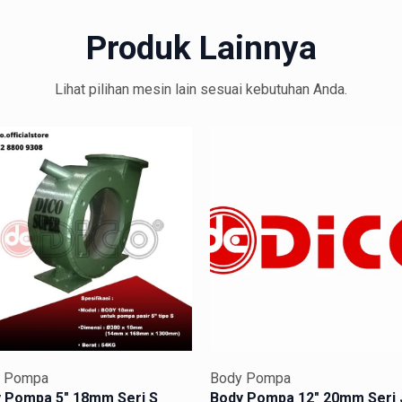
 4” 20mm Seri J DICO
Produk Lainnya
ambang Anda?
Lihat pilihan mesin lain sesuai kebutuhan Anda.
dan ekstrem
bus oleh gesekan material kasar. Ini adalah solusi pasti untuk
pecah di tengah operasi.
skala besar
sif. Sangat cocok dipasangkan dengan mesin diesel bertenaga b
ang.
 Pompa
Body Pompa
ktur heavy-duty (USP DICO)
 Pompa 5″ 18mm Seri S
Body Pompa 12″ 20mm Seri 