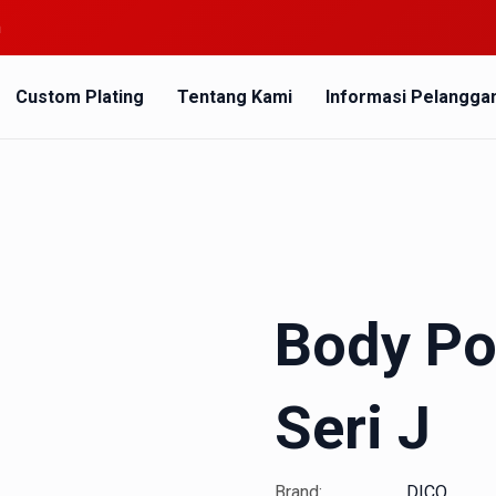
m
Custom Plating
Tentang Kami
Informasi Pelangga
Body P
Seri J
Brand:
DICO