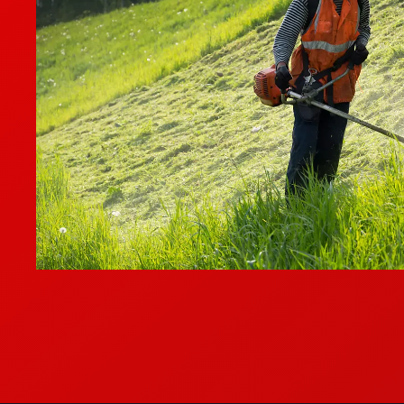
Body pompa ini dibuat untuk Anda yang tidak mau kompromi
Operasional tambang pasir atau em
Dirancang untuk kerja kasar
non-stop
. Pilihan utama bagi
masalah pompa rewel.
Mengatasi masalah casing yang ser
Jika Anda lelah terus-terusan menambal atau mengganti cas
jawaban tuntasnya.
Investasi spare part jangka panjan
Harganya sepadan dengan durabilitasnya. Beli sekali, pakai 
jangka panjang.