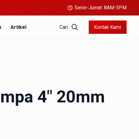
Senin-Jumat: 8AM-5PM
Cari
Kontak Kami
n
Artikel
ompa 4″ 20mm