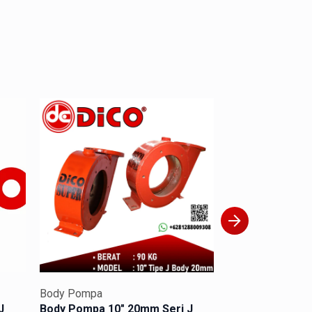
esar
Body Pompa
Body Pompa
J
Body Pompa 10″ 20mm Seri J
Body Pompa 8″ 