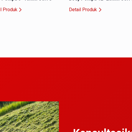
 tinggi. DICO menggunakan las CO₂ untuk memastikan sambunga
il Produk
Detail Produk
npa menyisakan pori-pori retak rawan bocor.
lam ruang impeler tetap sempurna. Tidak ada “masuk angin”, day
i J (USP DICO)
repotkan. Tim DICO siap memandu Anda mengecek ukuran dudu
a Anda.
Seperti Apa?