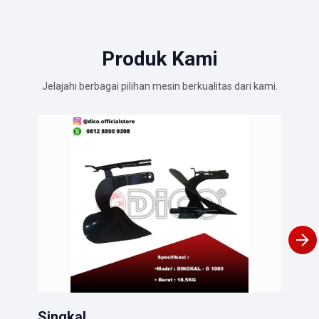
Produk Kami
Jelajahi berbagai pilihan mesin berkualitas dari kami.
Gar
Pert
Lihat
Singkal