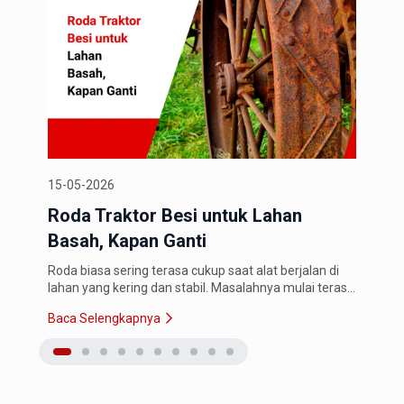
15-05-2026
11-0
Roda Traktor Besi untuk Lahan
Wel
Basah, Kapan Ganti
Ken
Roda biasa sering terasa cukup saat alat berjalan di
Rang
lahan yang kering dan stabil. Masalahnya mulai terasa
yang
saat traktor masuk ke lahan basah. roda mulai slip,
mene
Baca Selengkapnya
Baca
alat susah maju, dan…
mener
teka