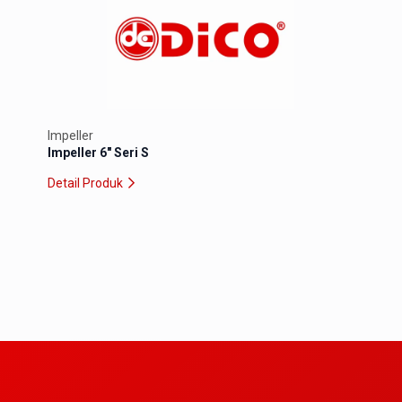
Impeller
Impel
Impeller 6″ Seri S
Impel
Detail Produk
Detai