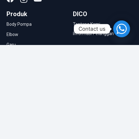
Produk
DICO
Body Pompa
Tentang Kami
Contact us
Informasi Pelanggan
Elbow
Garu
Informasi
Impeller
Berita & Artikel
Kopling
Molen Semen
Pompa Pasir
Roda Traktor
Singkal
Tutup Belakang Assy
Tutup Depan Assy