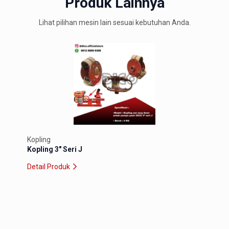
Produk Lainnya
Lihat pilihan mesin lain sesuai kebutuhan Anda.
Kopli
Kopl
Detai
Kopling
Kopling 3″ Seri J
Detail Produk