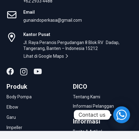
+62 2933 4488
Email
gunaindoperkasa@gmail.com
Kantor Pusat
Jl. Raya Perancis Pergudangan 8 Blok RV Dadap,
Tangerang, Banten – Indonesia 15212
Lihat di Google Maps
Produk
DICO
Body Pompa
Tentang Kami
Informasi Pelanggan
Elbow
Contact us
Garu
Informasi
Impeller
Berita & Artikel
Kopling