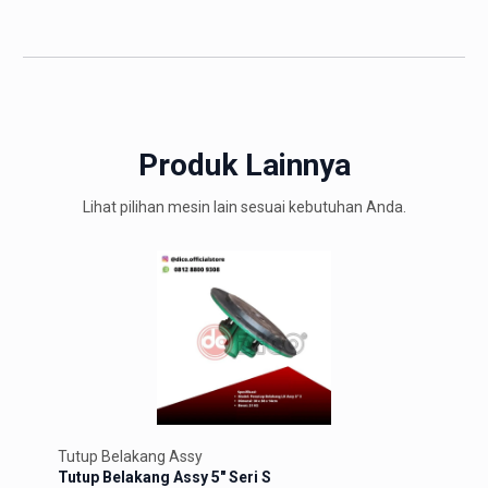
Produk Lainnya
Lihat pilihan mesin lain sesuai kebutuhan Anda.
Tutu
Tutu
Detai
Tutup Belakang Assy
Tutup Belakang Assy 5″ Seri S