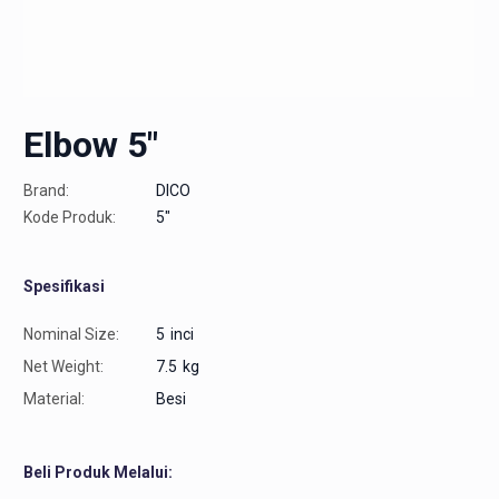
Elbow 5″
Brand:
DICO
Kode Produk:
5"
Spesifikasi
Nominal Size:
5
inci
Net Weight:
7.5
kg
Material:
Besi
Beli Produk Melalui: