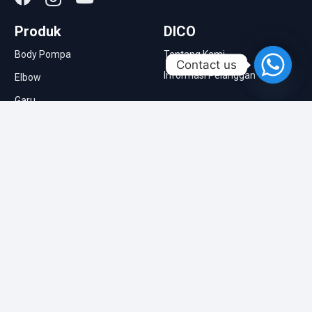
Produk
DICO
Body Pompa
Tentang Kami
Contact us
Informasi Pelanggan
Elbow
Garu
Informasi
Impeller
Berita & Artikel
Kopling
Molen Semen
Pompa Pasir
Roda Traktor
Singkal
Tutup Belakang Assy
Tutup Depan Assy