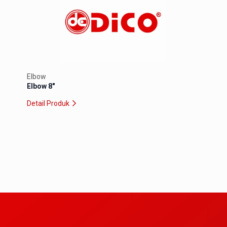
Elbo
Elbo
Detai
Elbow
Elbow 8″
Detail Produk