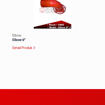
Elbow
Elbo
Elbow 6″
Elbo
Detail Produk
Detai