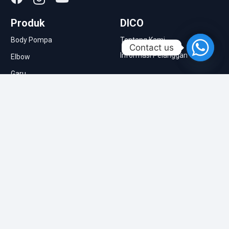
Produk
DICO
Body Pompa
Tentang Kami
Contact us
Informasi Pelanggan
Elbow
Garu
Informasi
Impeller
Berita & Artikel
Kopling
Molen Semen
Pompa Pasir
Roda Traktor
Singkal
Tutup Belakang Assy
Tutup Depan Assy