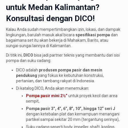
untuk Medan Kalimantan?
Konsultasi dengan DICO!
Kalau Anda sudah mempertimbangkan izin, lokasi, dan dampak
lingkungan, barulah masuk akal bicara
spesifikasi pompa
dan
bagaimana set itu akan bekerja di Mahakam, Barito, atau
sungai-sungai lainnya di Kalimantan.
Di titik ini,
DICO
bisa jadi partner teknis yang membantu dari sisi
pompa dan suku cadang:
DICO adalah
produsen pompa pasir dan mesin
pendukung
yang fokus ke kebutuhan konstruksi,
pertanian, dan tambang rakyat di Indonesia.
Di katalog DICO, Anda akan menemukan:
Pompa pasir mini 2½”
untuk proyek kecil dan area
sempit,
Pompa pasir 3”, 4”, 6”, 8”, 10”, hingga 12” seri J
dengan ketebalan plat dan kemampuan menangani
partikel sampai sekitar 20 mm (tergantung serinya),
Suku cadang seperti body, impeller, shaft, kopling,