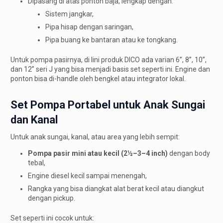
Dipasang di atas ponton baja, lengkap dengan:
Sistem jangkar,
Pipa hisap dengan saringan,
Pipa buang ke bantaran atau ke tongkang.
Untuk pompa pasirnya, di lini produk DICO ada varian 6”, 8”, 10”,
dan 12” seri J yang bisa menjadi basis set seperti ini. Engine dan
ponton bisa di-handle oleh bengkel atau integrator lokal.
Set Pompa Portabel untuk Anak Sungai
dan Kanal
Untuk anak sungai, kanal, atau area yang lebih sempit:
Pompa pasir mini atau kecil (2½–3–4 inch)
dengan body
tebal,
Engine diesel kecil sampai menengah,
Rangka yang bisa diangkat alat berat kecil atau diangkut
dengan pickup.
Set seperti ini cocok untuk: