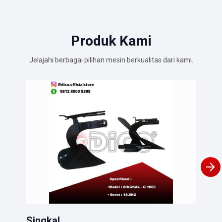
Produk Kami
Jelajahi berbagai pilihan mesin berkualitas dari kami.
Gar
Pert
Lihat
Singkal