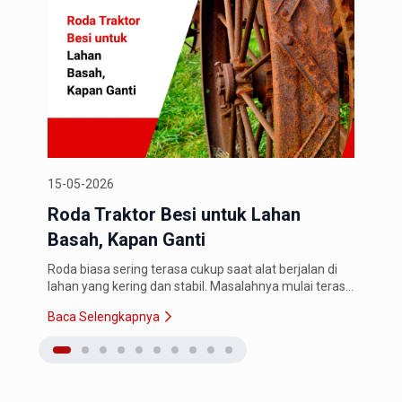
15-05-2026
11-0
Roda Traktor Besi untuk Lahan
Wel
Basah, Kapan Ganti
Ken
Roda biasa sering terasa cukup saat alat berjalan di
Rang
lahan yang kering dan stabil. Masalahnya mulai terasa
yang
saat traktor masuk ke lahan basah. roda mulai slip,
mene
Baca Selengkapnya
Baca
alat susah maju, dan…
mener
teka