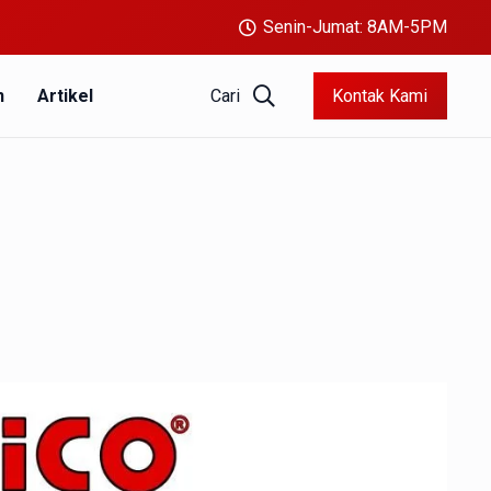
Senin-Jumat: 8AM-5PM
Cari
Kontak Kami
n
Artikel